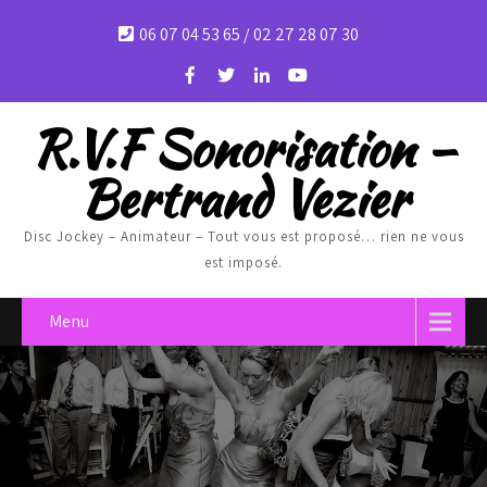
06 07 04 53 65 / 02 27 28 07 30
R.V.F Sonorisation –
Bertrand Vezier
Disc Jockey – Animateur – Tout vous est proposé… rien ne vous
est imposé.
Menu